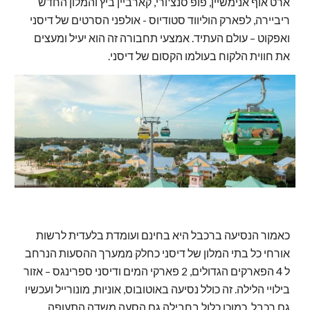
ארט אוף אנימשיין, פופ סנצ'ורי, קארביין ביץ והמלון החדש
ריביירה, לפארק הוליווד סטודיוס - אולפני הסרטים של דיסני
ואפקוט – עולם העתיד. אמצעי תחבורה זה הוא יעיל ומעצים
את חווית הלקוח בעולמו הקסום של דיסני.
כאמור הנסיעה ברכבל היא בחינם ועומדת בלעדית לרשות
אורחי כל בתי המלון של דיסני כחלק ממערך ההסעות הנרחב
ל 4 הפארקים הגדולים, 2 פארקי המים ודיסני ספרינגס – אזור
בילויי הלילה. זה כולל נסיעה באוטובוס, אוניות, מונורייל ועכשיו
גם רכבל. כמוכן כלול בחבילה גם הסעה משדה התעופה