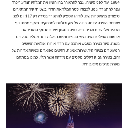
1884, עוד לפני סיומה, עבר להתגורר בה והזמין את המלחין הנודע ריכרד
וגנר להתגורר עימו. לכבודו עיטר המלך את חדריו בשטיחי קיר המתארים
סיפורים מהאופרות שלו. לודוויג הספיק להתגורר בטירה רק 117 יום לפני
שנפטר. הטירה עצמה בנויה על צוק ובולטת למרחקים. נשקף ממנה נוף
מרהיב של יערות והרים. היא בנויה בסגנון ניאו-רומנסקי המזכיר את
ארמונות אצילי גרמניה מימי הבניים ומושכת אליה יותר ממליון מבקרים
בשנה. סיור בטירה מפגיש אותכם עם חדרי אירוח ואולמות הנשפים
המעוטרים בציורי קיר, יצירות אמנות, רהיטים מפוארים וכמויות אדירות של
זהב. בטירה גם גן דקלים מקסים עם מזרקה וגשר תלוי. כמוכן במתחם
מערת נטיפים מלאכותית.