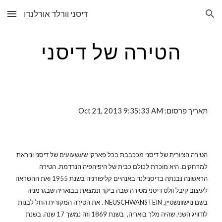
דיסני וורלד אורלנדו
Skip to main content
Skip to navigation
הטירה של דיסני
תאריך פרסום: Oct 21, 2013 9:35:33 AM
הטירה הציורית של דיסני מככבבת בכל פארקי שעשעועים של דיסני וניראת
למרחקים. היא מוכרת לכולם כבית של היפיהפיה הנרדמת. הטירה
הראשונה נבנתה בדיסנילנד באנהיים קליפורניה בשנת 1955 ואת ההשראה
לעיצוב קיבל וולט דיסני מטירה שבה ביקר ונמצאת בבואריה שבגרמניה
בשם נוישוונשטיין, NEUSCHWANSTEIN . את הטירה המקורית החל לבנות
לודוויג השני, שהיה מלך בואריה, בשנת 1869 וזה נמשך 17 שנה. בשנת