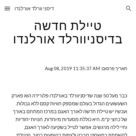
דיסני וורלד אורלנדו
Skip to main content
Skip to navigation
טיילת חדשה
בדיסניוורלד אורלנדו
תאריך פרסום: Aug 08, 2019 11:35:37 AM
כבר מעל 50 שנה שדיסניוורלד באורלנדו פלורידה הוא פארק
השעשועים הגדול בעולם שמספק חוויות קסם ללא גבולות.
ועכשיו יש טיילת חדשה לאורך האגם במרכז המתחם באורך
של כחצי ק"מ. היא כוללת מסעדות מיוחדות, חנויות יחודיות
וחיי לילה מרגשים. אפשר לטייל בשקיעה לאורך האגם,
להשתתף במשחקי חברה ולצפות בהופעות רחוב. הטיילת