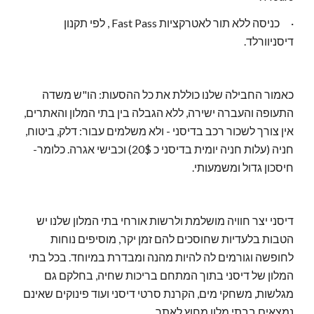
·
כניסה ללא תור לאטרקציות Fast Pass , לפי תקנון
דיסניוורלד.
כאמור החבילה שלנו כוללת את כל ההסעות: הו"ש משדה
התעופה והעברה ישירה, ללא הגבלה בין בתי המלון והאתרים,
אין צורך לשכור רכב בדיסני - ולא משלמים עבור: דלק, ביטוח,
חניה (עלות חניה יומית בדיסני כ 20$) וכבישי אגרה. כלומר-
חיסכון גדול ומשמעותי.
דיסני יצר חוויה מושלמת ולרשות אורחי בתי המלון שלנו יש
הטבות בלעדיות שחוסכים להם זמן יקר, מוסיפים נוחות
לחופשה וגורמים לה להיות מהנה ומבדרת במיוחד. בכל בתי
המלון של דיסני בתוך המתחם בריכות שחיה, בחלקם גם
מגלשות, משחקי מים, הקרנת סרטי דיסני ועוד פינוקים שאינם
נמצאים בבתי מלון מחוץ לאתר.