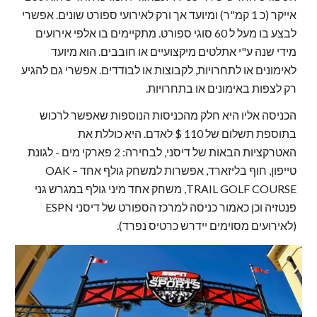
אייקר (כ 1 קמ"ר) ומיועד אך ורק לאירועי ספורט שונים. אפשרי
לבצע בו מעל ל 60 סוגי ספורט. מתקיימים בו אלפי אירועים
מידי שנה ע"י אתלטים מיקצועיים או חובבים. הוא מיועד
לאימונים או לתחרויות, לקבוצות או לבודדים. אפשרי גם להגיע
רק לצפות באימונים או בתחרויות.
הכניסה אליו היא חלק מהכניסות הנוספות שאפשר לרכוש
בתוספת תשלום של 110 $ לאדם. היא כוללת את
האטרקציות הבאות של דיסני, לבחירה: 2 פארקי מים - לגונת
טייפון, חוף בליזארד, אפשרות למשחק גולף אחד – OAK
TRAIL GOLF COURSE, משחק אחד מיני גולף במגרש גני
פנטזיה וכן כאמור כניסה למרכז הספורט של דיסני ESPN
(לאירועים מסוימים יידרש כרטיס נפרד).