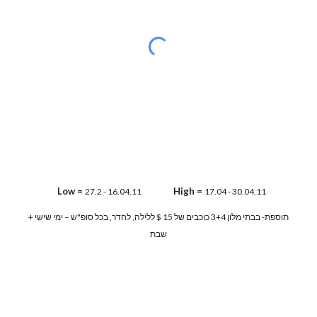
Low =
High =
27.2 - 16.04.11
17.04 - 30.04.11
תוספת- בבתי מלון 3+4 כוכבים של 15 $ ללילה, לחדר, בכל סופ"ש – ימי שישי +
שבת